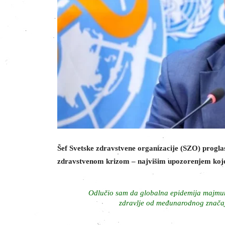
Šef Svetske zdravstvene organizacije (SZO) progla
zdravstvenom krizom – najvišim upozorenjem koje
Odlučio sam da globalna epidemija majmuns
zdravlje od međunarodnog značaj