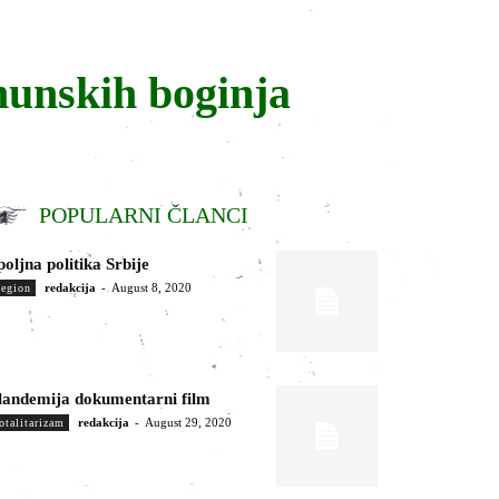
munskih boginja
POPULARNI ČLANCI
poljna politika Srbije
redakcija
-
August 8, 2020
egion
landemija dokumentarni film
redakcija
-
August 29, 2020
otalitarizam