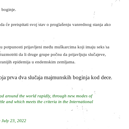
 boginje.
a će preispitati svoj stav o proglašenju vanrednog stanja ako
 u potpunosti prijavljeni među muškarcima koji imaju seks sa
azmotriti da li druge grupe počnu da prijavljuju slučajeve,
 u ranijih epidemija u endemskim zemljama.
voja prva dva slučaja majmunskih boginja kod dece.
ead around the world rapidly, through new modes of
tle and which meets the criteria in the International
)
July 23, 2022