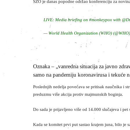
SZO je danas popodne održao konferenciju za novina
LIVE: Media briefing on
#monkeypox
with
@Dr
— World Health Organization (WHO) (@WHO
Oznaka – „vanredna situacija za javno zdra
samo na pandemiju koronavirusa i tekuće na
Poslednjih nedelja povećava se pritisak naučnika i s
preduzmu više akcija protiv majmunskih boginja.
Do sada je prijavljeno više od 14.000 slučajeva i pet
Kada se komitet prvi put sastao krajem juna, bilo je