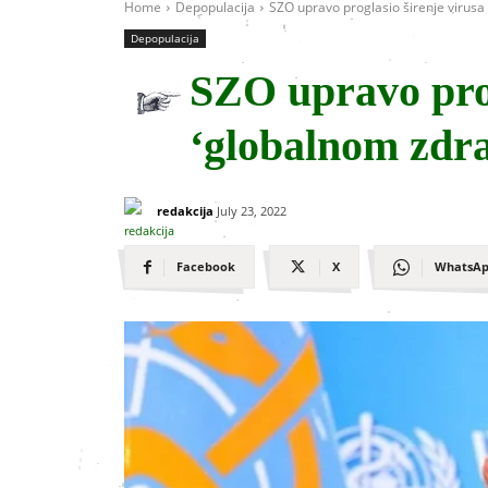
Home
Depopulacija
SZO upravo proglasio širenje virus
Depopulacija
SZO upravo prog
‘globalnom zdr
redakcija
July 23, 2022
Facebook
X
WhatsA