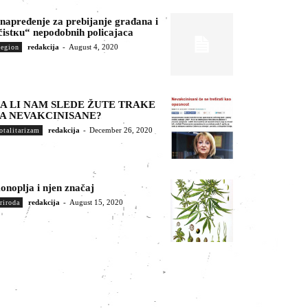
napređenje za prebijanje građana i
čistкu“ nepodobnih policajaca
redakcija
-
August 4, 2020
egion
A LI NAM SLEDE ŽUTE TRAKE
A NEVAKCINISANE?
redakcija
-
December 26, 2020
otalitarizam
onoplja i njen značaj
redakcija
-
August 15, 2020
riroda