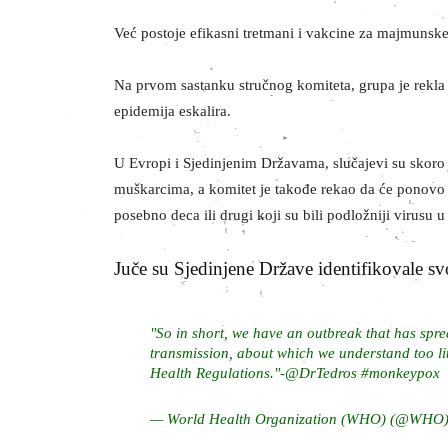
Već postoje efikasni tretmani i vakcine za majmunske
Na prvom sastanku stručnog komiteta, grupa je rekla d
epidemija eskalira.
U Evropi i Sjedinjenim Državama, slučajevi su skoro
muškarcima, a komitet je takođe rekao da će ponovo r
posebno deca ili drugi koji su bili podložniji virusu
Juče su Sjedinjene Države identifikovale s
"So in short, we have an outbreak that has spr
transmission, about which we understand too lit
Health Regulations."-
@DrTedros
#monkeypox
— World Health Organization (WHO) (@WHO