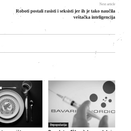
Next article
Roboti postali rasisti i seksisti jer ih je tako naučila
veštačka inteligencija
Depopulacija