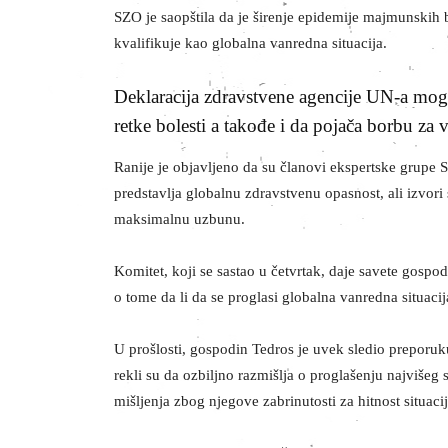
SZO je saopštila da je širenje epidemije majmunskih b
kvalifikuje kao globalna vanredna situacija.
Deklaracija zdravstvene agencije UN-a mogl
retke bolesti a takođe i da pojača borbu za
Ranije je objavljeno da su članovi ekspertske grupe 
predstavlja globalnu zdravstvenu opasnost, ali izvori
maksimalnu uzbunu.
Komitet, koji se sastao u četvrtak, daje savete gosp
o tome da li da se proglasi globalna vanredna situacij
U prošlosti, gospodin Tedros je uvek sledio preporuk
rekli su da ozbiljno razmišlja o proglašenju najvišeg
mišljenja zbog njegove zabrinutosti za hitnost situacij