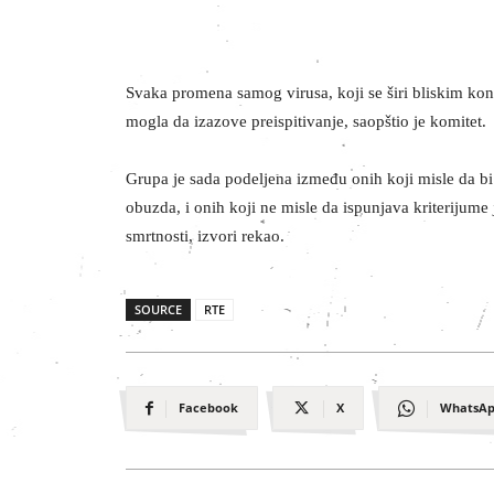
Svaka promena samog virusa, koji se širi bliskim kont
mogla da izazove preispitivanje, saopštio je komitet.
Grupa je sada podeljena između onih koji misle da bi
obuzda, i onih koji ne misle da ispunjava kriterijume j
smrtnosti, izvori rekao.
SOURCE
RTE
Facebook
X
WhatsA