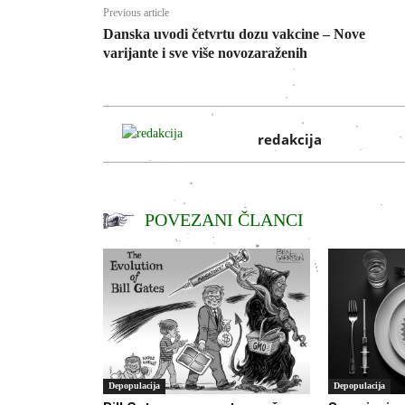
Previous article
Danska uvodi četvrtu dozu vakcine – Nove
varijante i sve više novozaraženih
redakcija
POVEZANI ČLANCI
Depopulacija
Depopulacija