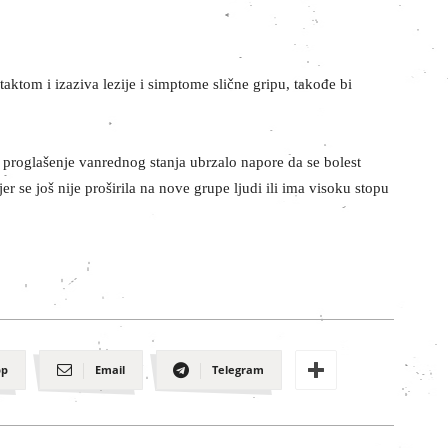
aktom i izaziva lezije i simptome slične gripu, takođe bi
 proglašenje vanrednog stanja ubrzalo napore da se bolest
er se još nije proširila na nove grupe ljudi ili ima visoku stopu
pp
Email
Telegram