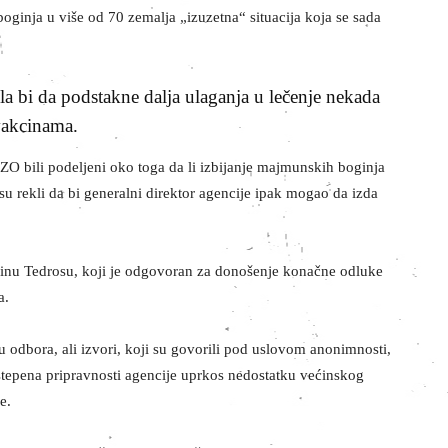
oginja u više od 70 zemalja „izuzetna“ situacija koja se sada
a bi da podstakne dalja ulaganja u lečenje nekada
 vakcinama.
SZO bili podeljeni oko toga da li izbijanje majmunskih boginja
 su rekli da bi generalni direktor agencije ipak mogao da izda
odinu Tedrosu, koji je odgovoran za donošenje konačne odluke
a.
u odbora, ali izvori, koji su govorili pod uslovom anonimnosti,
 stepena pripravnosti agencije uprkos nedostatku većinskog
e.