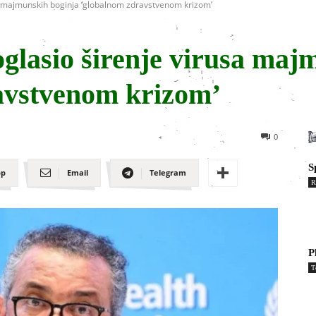
a majmunskih boginja ‘globalnom zdravstvenom krizom’
lasio širenje virusa maj
avstvenom krizom’
0
S
pp
Email
Telegram
R
P
T