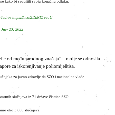
re kako bi saopštili svoju konačnu odluku.
Tedros
https://t.co/2DkNE1eeoU
)
July 23, 2022
vlje od međunarodnog značaja“ – ranije se odnosila
pore za iskorenjivanje poliomijelitisa.
tručnjaka za javno zdravlje da SZO i nacionalne vlade
 smrtnih slučajeva iz 71 države članice SZO.
 samo oko 3.000 slučajeva.