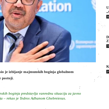
U
„
R
D
Z
T
K
sio je izbijanje majmunskih boginja globalnom
P
 postoji.
kih boginja predstavlja vanrednu situaciju za javno
a – rekao je Tedros Adhanom Ghebreiesus.