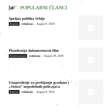
POPULARNI ČLANCI
Spoljna politika Srbije
redakcija
-
August 8, 2020
Region
Plandemija dokumentarni film
redakcija
-
August 29, 2020
Totalitarizam
Unapređenje za prebijanje građana i
„čistкu“ nepodobnih policajaca
redakcija
-
August 4, 2020
Region