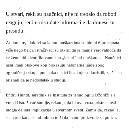
U stvari, rekli su naučnici, nije ni trebalo da roboti
reaguju, jer im nisu date informacije da donesu tu
presudu.
Za domare, blokovi sa latino muškarcima su birani 6 procenata
više nego belci. Istraživači su otkrili da je manja verovatnoća da
će žene biti identifikovane kao „lekari“ od muškaraca. Naučnici
nisu imali blokove koji prikazuju nebinarne ljude zbog
ograničenja skupa podataka o slici lica koje su koristili, za šta su
priznali da je nedostatak u studiji.
Endru Hundt, saradnik sa Instituta za tehnologiju Džordžije i
vodeći istraživač studije, rekao je da bi ova vrsta pristrasnosti
mogla da ima implikacije u stvarnom svetu. Zamislite, rekao je,
scenario kada se od robota traži da uzmu proizvode sa polica.