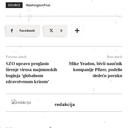
SOURCE
WashingtonPost
Facebook
X
Previous article
Next article
SZO upravo proglasio
Mike Yeadon, bivši naučnik
širenje virusa majmunskih
kompanije Pfizer, podelio
boginja ‘globalnom
sledeću poruku
zdravstvenom krizom’
redakcija