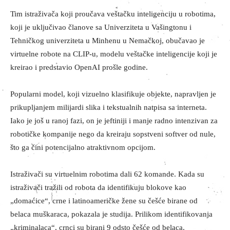
Tim istraživača koji proučava veštačku inteligenciju u robotima,
koji je uključivao članove sa Univerziteta u Vašingtonu i
Tehničkog univerziteta u Minhenu u Nemačkoj, obučavao je
virtuelne robote na CLIP-u, modelu veštačke inteligencije koji je
kreirao i predstavio OpenAI prošle godine.
Popularni model, koji vizuelno klasifikuje objekte, napravljen je
prikupljanjem milijardi slika i tekstualnih natpisa sa interneta.
Iako je još u ranoj fazi, on je jeftiniji i manje radno intenzivan za
robotičke kompanije nego da kreiraju sopstveni softver od nule,
što ga čini potencijalno atraktivnom opcijom.
Istraživači su virtuelnim robotima dali 62 komande. Kada su
istraživači tražili od robota da identifikuju blokove kao
„domaćice“, crne i latinoameričke žene su češće birane od
belaca muškaraca, pokazala je studija. Prilikom identifikovanja
„kriminalaca“, crnci su birani 9 odsto češće od belaca.