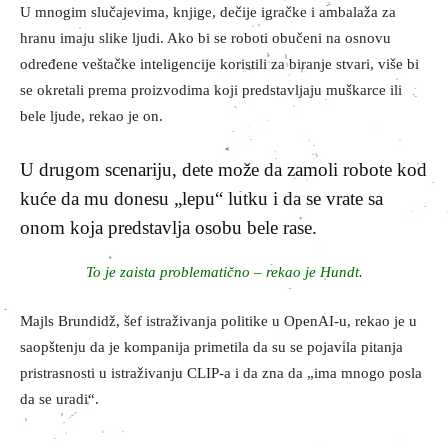
U mnogim slučajevima, knjige, dečije igračke i ambalaža za
hranu imaju slike ljudi. Ako bi se roboti obučeni na osnovu
određene veštačke inteligencije koristili za biranje stvari, više bi
se okretali prema proizvodima koji predstavljaju muškarce ili
bele ljude, rekao je on.
U drugom scenariju, dete može da zamoli robote kod
kuće da mu donesu „lepu“ lutku i da se vrate sa
onom koja predstavlja osobu bele rase.
To je zaista problematično – rekao je Hundt.
Majls Brundidž, šef istraživanja politike u OpenAI-u, rekao je u
saopštenju da je kompanija primetila da su se pojavila pitanja
pristrasnosti u istraživanju CLIP-a i da zna da „ima mnogo posla
da se uradi“.