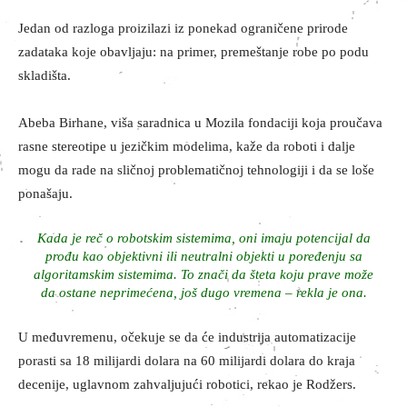
Jedan od razloga proizilazi iz ponekad ograničene prirode
zadataka koje obavljaju: na primer, premeštanje robe po podu
skladišta.
Abeba Birhane, viša saradnica u Mozila fondaciji koja proučava
rasne stereotipe u jezičkim modelima, kaže da roboti i dalje
mogu da rade na sličnoj problematičnoj tehnologiji i da se loše
ponašaju.
Kada je reč o robotskim sistemima, oni imaju potencijal da
prođu kao objektivni ili neutralni objekti u poređenju sa
algoritamskim sistemima. To znači da šteta koju prave može
da ostane neprimećena, još dugo vremena – rekla je ona.
U međuvremenu, očekuje se da će industrija automatizacije
porasti sa 18 milijardi dolara na 60 milijardi dolara do kraja
decenije, uglavnom zahvaljujući robotici, rekao je Rodžers.