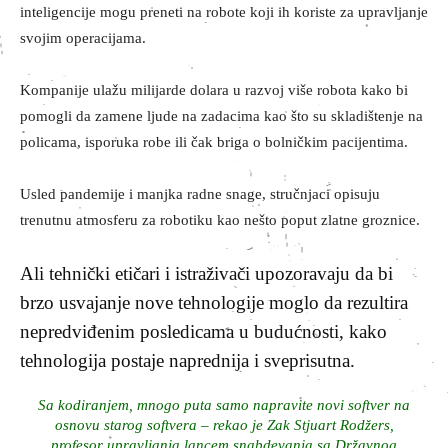
inteligencije mogu preneti na robote koji ih koriste za upravljanje
svojim operacijama.
Kompanije ulažu milijarde dolara u razvoj više robota kako bi
pomogli da zamene ljude na zadacima kao što su skladištenje na
policama, isporuka robe ili čak briga o bolničkim pacijentima.
Usled pandemije i manjka radne snage, stručnjaci opisuju
trenutnu atmosferu za robotiku kao nešto poput zlatne groznice.
Ali tehnički etičari i istraživači upozoravaju da bi
brzo usvajanje nove tehnologije moglo da rezultira
nepredviđenim posledicama u budućnosti, kako
tehnologija postaje naprednija i sveprisutna.
Sa kodiranjem, mnogo puta samo napravite novi softver na
osnovu starog softvera – rekao je Zak Stjuart Rodžers,
profesor upravljanja lancem snabdevanja sa Državnog