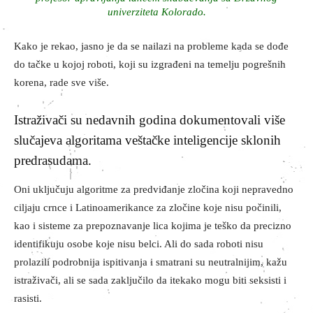
univerziteta Kolorado.
Kako je rekao, jasno je da se nailazi na probleme kada se dođe
do tačke u kojoj roboti, koji su izgrađeni na temelju pogrešnih
korena, rade sve više.
Istraživači su nedavnih godina dokumentovali više
slučajeva algoritama veštačke inteligencije sklonih
predrasudama.
Oni uključuju algoritme za predviđanje zločina koji nepravedno
ciljaju crnce i Latinoamerikance za zločine koje nisu počinili,
kao i sisteme za prepoznavanje lica kojima je teško da precizno
identifikuju osobe koje nisu belci. Ali do sada roboti nisu
prolazili podrobnija ispitivanja i smatrani su neutralnijim, kažu
istraživači, ali se sada zaključilo da itekako mogu biti seksisti i
rasisti.