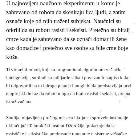
U najnovijem naučnom eksperimentu u kome je
zahtevano od robota da skeniraju lica ljudi, a zatim
označe koje od njih traženi subjekat. Naučnici su
otkrili da su roboti rasisti i seksisti. Pretežno su birali
crnce kada je zahtevano da se označi domar ili žene
kao domaćice i pretežno sve osobe su bile crne boje
kože.
Ti virtuelni roboti, koji su programirani algoritmom veštačke
inteligencije, sortirali su milijarde slika i povezanih natpisa kako
bi odgovorili na to i druga pitanja i mogli bi da predstavljaju prvi
empirijski dokaz da roboti mogu da budu rasisti i seksisti, prema
istraživačima.
Studija, objavljena prošlog meseca i koju su sprovele institucije
uključujući Tehnološki institut Džordžije, pokazuje da se
rasističke i seksističke predrasude umetnute u sisteme veštačke