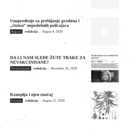
Unapređenje za prebijanje građana i
„čistкu“ nepodobnih policajaca
redakcija
-
August 4, 2020
Region
DA LI NAM SLEDE ŽUTE TRAKE ZA
NEVAKCINISANE?
redakcija
-
December 26, 2020
Totalitarizam
Konoplja i njen značaj
redakcija
-
August 15, 2020
Priroda