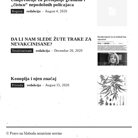
„čistкu“ nepodobnih policajaca
redakcija
-
August 4, 2020
Region
DA LI NAM SLEDE ŽUTE TRAKE ZA
NEVAKCINISANE?
redakcija
-
December 26, 2020
Totalitarizam
Konoplja i njen značaj
redakcija
-
August 15, 2020
Priroda
© Pravo na Slobodu nezavisne novine