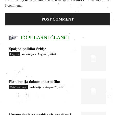
I comment.
POPULARNI ČLANCI
Spoljna politika Srbije
redakcija
-
August 8, 2020
Region
Plandemija dokumentarni film
redakcija
-
August 29, 2020
Totalitarizam
Unapređenje za prebijanje građana i