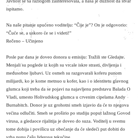
Javnost se sa razlogom zainteresovala, a naša je dužnost da stvar
ispitamo.
Na naše pitanje upućeno voditelju: “Čije je”? On je odgovorio:
“Čuće se, a uskoro će se i videti!”
Rečeno – Učinjeno
Posle par dana je doveo donora u emisiju: Tražili ste Gledajte.
Menjali su poglede iz kojih su vrcale iskre strasti, divljenja i
međusobne ljubavi. Uz osmeh su razgovarali koferu punom
milijardi, ko je kome metnuo u kofer, kao i o identitetu glavnog
glumca koji treba da se pojavi na najavljenu predstavu Balada O
Vladi, umesto Holivudskog glumca u crvenim cipelama Andy
Burnabitch. Donor je uz grohotni smeh izjavio da će to njegova
većina odlučiti. Smeh se proširio po studiju poput lažnog Govod
virusa, a gledaoce rijalitija je doveo do suza. Voditelj u svemu
tome dobija i povišicu uz obećanje da će sledeći put dobiti do
vrha punu čašu liderove tekućine.