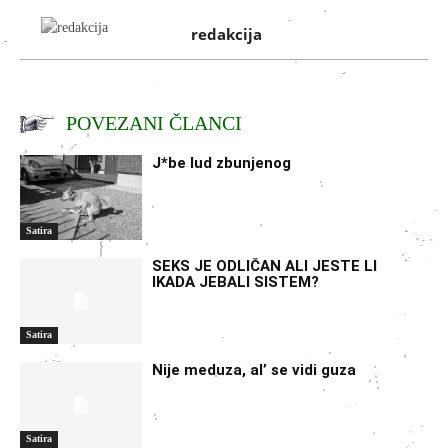
redakcija
POVEZANI ČLANCI
J*be lud zbunjenog
Satira
SEKS JE ODLIČAN ALI JESTE LI
IKADA JEBALI SISTEM?
Satira
Nije meduza, al’ se vidi guza
Satira