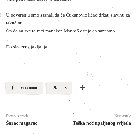
U poverenju smo saznali da će Čukanović lično držati slavinu za
tekućinu.
Šta će na sve to reći maneken MarkoS ostaje da saznamo.
Do sledećeg javljanja
Facebook
X
Previous article
Next article
Šarac magarac
Teška noć upaljenog svijetla