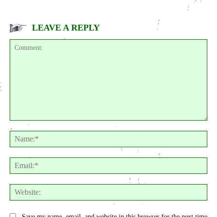
LEAVE A REPLY
Comment:
Na
Ema
Web
Save my name, email, and website in this browser for the next time