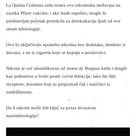
La Quinta Columna sada testira ovo nikotinsku mešavinu na
uzorku Pfizer vakcine, i ako bude uspešno, moglo bi
predstavljati početak protokola za detoksikaciju ljudi od ove
strane tehnologije.
Ovo bi uključivalo upotrebu nikotina bez dodataka, direktno iz
duvana, a ne iz cigareta koje se kupuju u prodavnici.
Nikotin je već identifikovan od strane dr. Brajana Ardis i drugih
kao jedinstven u borbi protiv covid infekcije, tako što štiti
receptore, fenomen koji su prepoznali čak i naučnici iz
establišmenta.
Da li nikotin može biti ključ za poraz invazivne
nanotehnologije?
V