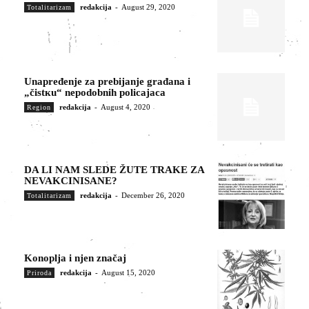
redakcija
-
August 29, 2020
Totalitarizam
Unapređenje za prebijanje građana i
„čistкu“ nepodobnih policajaca
redakcija
-
August 4, 2020
Region
DA LI NAM SLEDE ŽUTE TRAKE ZA
NEVAKCINISANE?
redakcija
-
December 26, 2020
Totalitarizam
Konoplja i njen značaj
redakcija
-
August 15, 2020
Priroda