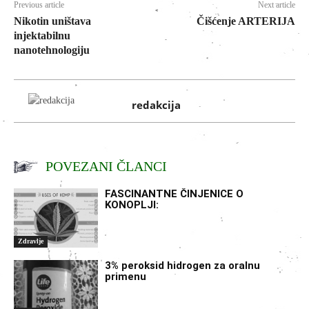
Previous article
Next article
Nikotin uništava
Čišćenje ARTERIJA
injektabilnu
nanotehnologiju
redakcija
POVEZANI ČLANCI
FASCINANTNE ČINJENICE O
KONOPLJI:
Zdravlje
3% peroksid hidrogen za oralnu
primenu