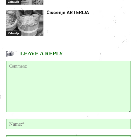
Zdravlje
Čišćenje ARTERIJA
Zdravlje
LEAVE A REPLY
Comment:
Na