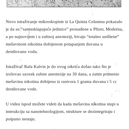
Novo istraživanje mikroskopiste iz La Quinta Columna pokazalo
je da su “samosklapajuće jedinice” pronađene u Pfizer, Moderna,
a po najnovijem i u zubnoj anesteziji, bivaju “totalno uništene”
mešavinom nikotina dobijenom potapanjem duvana u
destilovanu vodu.
Istraživač Rafa Kalvin je do ovog otkrića došao tako što je
izolovao uzorak zubne anestezije na 30 dana, a zatim primenio
mešavinu nikotina dobijenu iz rastvora 1 grama duvana i 5 cc
destilovane vode.
U videu ispod možete videti da kada mešavina nikotina stupi u
interakciju sa nanotehnologijom, strukture se dezintegriraju i
potpuno nestaju.